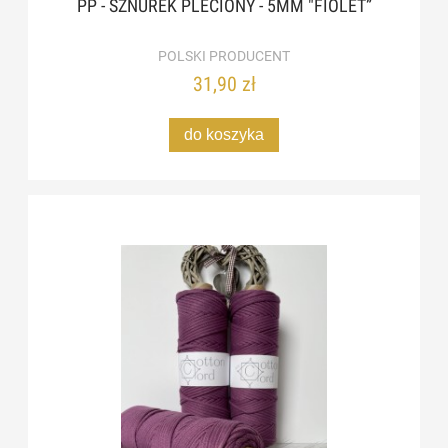
PP - SZNUREK PLECIONY - 5MM "FIOLET”
POLSKI PRODUCENT
31,90 zł
do koszyka