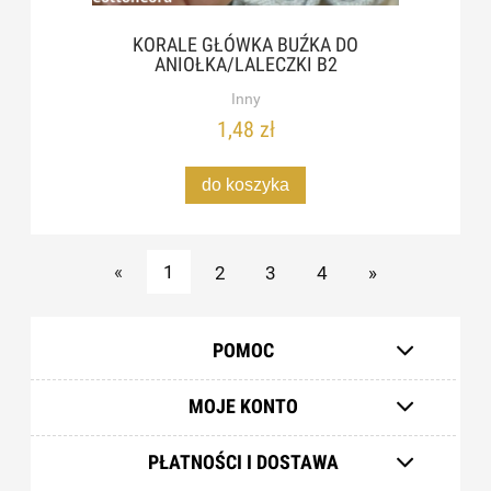
KORALE GŁÓWKA BUŹKA DO
ANIOŁKA/LALECZKI B2
Inny
1,48 zł
do koszyka
«
1
2
3
4
»
POMOC
MOJE KONTO
PŁATNOŚCI I DOSTAWA