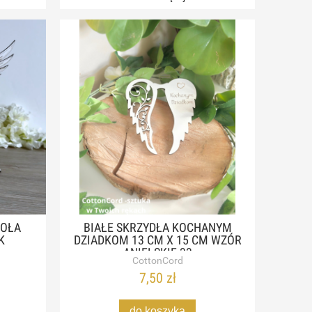
IOŁA
BIAŁE SKRZYDŁA KOCHANYM
K
DZIADKOM 13 CM X 15 CM WZÓR
ANIELSKIE 33
CottonCord
7,50 zł
do koszyka