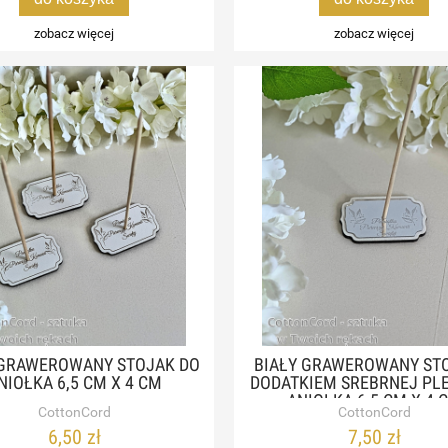
zobacz więcej
zobacz więcej
 GRAWEROWANY STOJAK DO
BIAŁY GRAWEROWANY STO
NIOŁKA 6,5 CM X 4 CM
DODATKIEM SREBRNEJ PLE
ANIOŁKA 6,5 CM X 4 
CottonCord
CottonCord
6,50 zł
7,50 zł