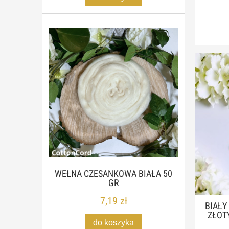
WEŁNA CZESANKOWA BIAŁA 50
GR
7,19 zł
BIAŁY
ZŁOTY
do koszyka