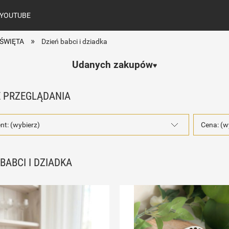
YOUTUBE
»
ŚWIĘTA
Dzień babci i dziadka
Udanych zakupów
♥️
 PRZEGLĄDANIA
nt: (wybierz)
Cena: (w
 BABCI I DZIADKA