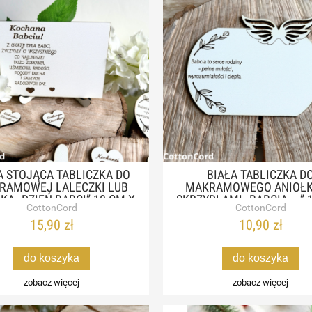
A STOJĄCA TABLICZKA DO
BIAŁA TABLICZKA D
RAMOWEJ LALECZKI LUB
MAKRAMOWEGO ANIOŁK
KA „DZIEŃ BABCI” 10 CM X
SKRZYDŁAMI „BABCIA....” 
CottonCord
CottonCord
14 CM
CM M
15,90 zł
10,90 zł
do koszyka
do koszyka
zobacz więcej
zobacz więcej