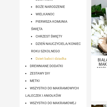
BOŻE NARODZENIE
WIELKANOC
PIERWSZA KOMUNIA
ŚWIĘTA
CHRZEST ŚWIĘTY
DZIEŃ NAUCZYCIELA/KONIEC
ROKU SZKOLNEGO
Dzień babci i dziadka
BIAŁ
MAK
DREWNIANE DODATKI
ANIOŁ
ZESTAWY DIY
METKI
WSZYSTKO DO MAKRAMOWYCH
LALECZEK I ANIOŁKÓW
WSZYSTKO DO MAKRAMOWEJ