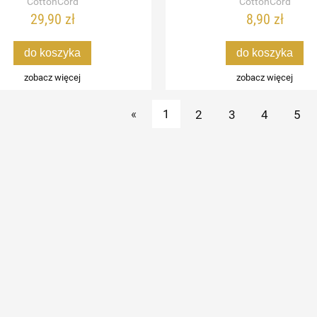
CottonCord
CottonCord
29,90 zł
8,90 zł
do koszyka
do koszyka
zobacz więcej
zobacz więcej
«
1
2
3
4
5