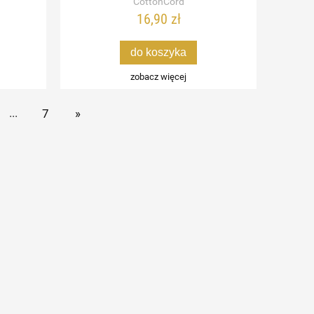
CottonCord
16,90 zł
do koszyka
zobacz więcej
...
7
»