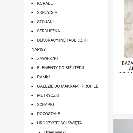
KORALE
SKRZYDŁA
STOJAKI
SERDUSZKA
DEKORACYJNE TABLICZKI I
NAPISY
ZAWIESZKI
BAZA
ELEMENTY DO BIŻUTERII
A
CZERW
RAMKI
GAŁĘZIE DO MAKRAM - PROFILE
METRYCZKI
SCRAPKI
POZOSTAŁE
UROCZYSTOŚCI ŚWIĘTA
Dzień Matki