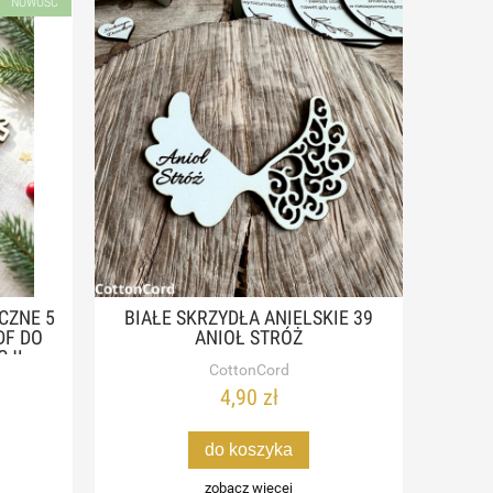
NOWOŚĆ
CZNE 5
BIAŁE SKRZYDŁA ANIELSKIE 39
DF DO
ANIOŁ STRÓŻ
CJI
CottonCord
4,90 zł
do koszyka
zobacz więcej