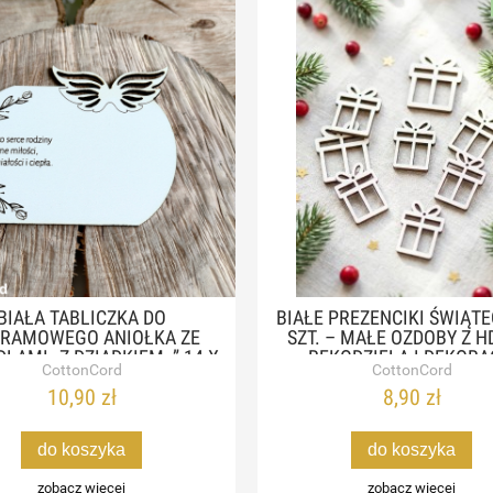
BIAŁA TABLICZKA DO
BIAŁE PREZENCIKI ŚWIĄTE
RAMOWEGO ANIOŁKA ZE
SZT. – MAŁE OZDOBY Z H
ŁAMI „Z DZIADKIEM..” 14 X
RĘKODZIEŁA I DEKORA
CottonCord
CottonCord
11 CM
10,90 zł
8,90 zł
do koszyka
do koszyka
zobacz więcej
zobacz więcej