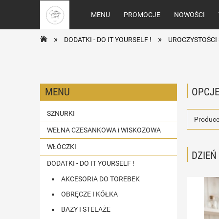
MENU
PROMOCJE
NOWOŚCI
»
»
DODATKI - DO IT YOURSELF !
UROCZYSTOŚCI 
MENU
OPCJE
SZNURKI
Produce
WEŁNA CZESANKOWA i WISKOZOWA
WŁÓCZKI
DZIEŃ
DODATKI - DO IT YOURSELF !
AKCESORIA DO TOREBEK
OBRĘCZE I KÓŁKA
BAZY I STELAŻE