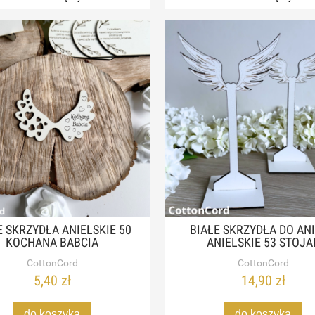
E SKRZYDŁA ANIELSKIE 50
BIAŁE SKRZYDŁA DO AN
KOCHANA BABCIA
ANIELSKIE 53 STOJA
CottonCord
CottonCord
5,40 zł
14,90 zł
do koszyka
do koszyka