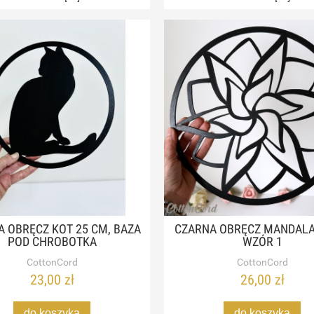
 OBRĘCZ KOT 25 CM, BAZA
CZARNA OBRĘCZ MANDALA
POD CHROBOTKA
WZÓR 1
CottonCord
CottonCord
23,00 zł
26,00 zł
do koszyka
do koszyka