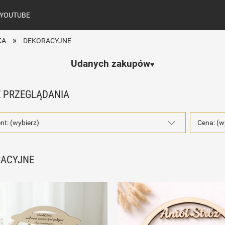
YOUTUBE
»
KA
DEKORACYJNE
Udanych zakupów
♥️
 PRZEGLĄDANIA
nt: (wybierz)
Cena: (w
RACYJNE