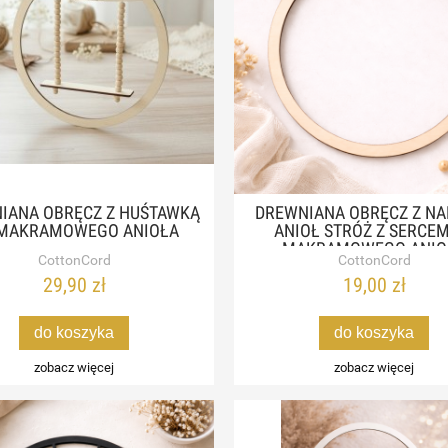
IANA OBRĘCZ Z HUŚTAWKĄ
DREWNIANA OBRĘCZ Z NA
MAKRAMOWEGO ANIOŁA
ANIOŁ STRÓŻ Z SERCE
MAKRAMOWEGO ANIO
CottonCord
CottonCord
29,90 zł
19,00 zł
do koszyka
do koszyka
zobacz więcej
zobacz więcej