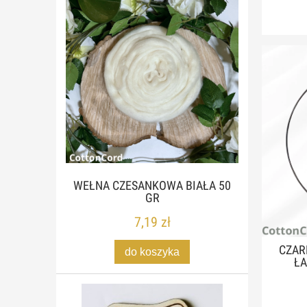
WEŁNA CZESANKOWA BIAŁA 50
GR
7,19 zł
CZAR
do koszyka
ŁA