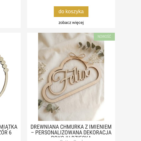
do koszyka
zobacz więcej
NOWOŚĆ
MIĄTKA
DREWNIANA CHMURKA Z IMIENIEM
ZÓR 6
– PERSONALIZOWANA DEKORACJA
POKOJU DZIECKA