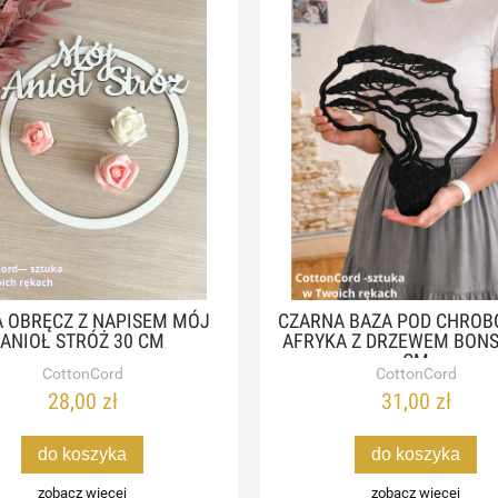
A OBRĘCZ Z NAPISEM MÓJ
CZARNA BAZA POD CHROB
ANIOŁ STRÓŻ 30 CM
AFRYKA Z DRZEWEM BONSA
CM
CottonCord
CottonCord
28,00 zł
31,00 zł
do koszyka
do koszyka
zobacz więcej
zobacz więcej