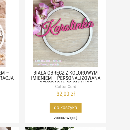
EM –
BIAŁA OBRĘCZ Z KOLOROWYM
RACJA
IMIENIEM – PERSONALIZOWANA
DEKORACJA 30 CM | HDF
CottonCord
32,00 zł
do koszyka
zobacz więcej