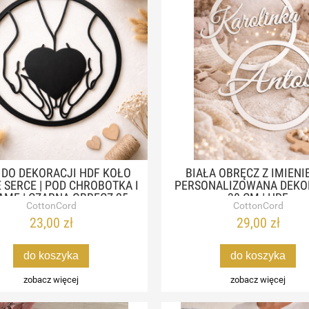
 DO DEKORACJI HDF KOŁO
BIAŁA OBRĘCZ Z IMIENI
 SERCE | POD CHROBOTKA I
PERSONALIZOWANA DEKO
MĘ | CZARNA OBRĘCZ 25–
30 CM | HDF
CottonCord
CottonCord
50 CM
23,00 zł
29,00 zł
do koszyka
do koszyka
zobacz więcej
zobacz więcej