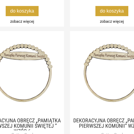
do koszyka
do koszyka
zobacz więcej
zobacz więcej
ACYJNA OBRĘCZ „PAMIĄTKA
DEKORACYJNA OBRĘCZ „PA
WSZEJ KOMUNII ŚWIĘTEJ ”
PIERWSZEJ KOMUNII” W
WZÓR 6