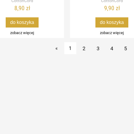
CottonCord
CottonCord
8,90 zł
9,90 zł
do koszyka
do koszyka
zobacz więcej
zobacz więcej
«
1
2
3
4
5