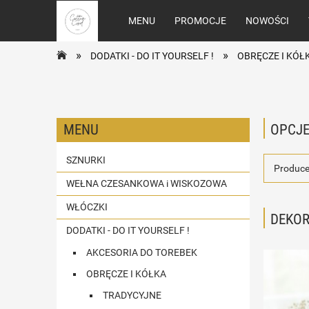
MENU
PROMOCJE
NOWOŚCI
»
»
DODATKI - DO IT YOURSELF !
OBRĘCZE I KÓŁ
MENU
OPCJE
SZNURKI
Produce
WEŁNA CZESANKOWA i WISKOZOWA
WŁÓCZKI
DEKO
DODATKI - DO IT YOURSELF !
AKCESORIA DO TOREBEK
OBRĘCZE I KÓŁKA
TRADYCYJNE