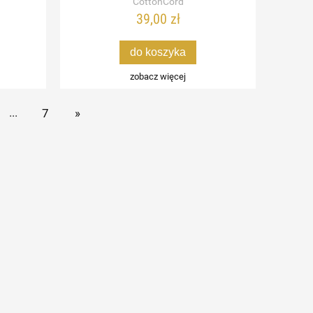
CottonCord
39,00 zł
do koszyka
zobacz więcej
...
7
»