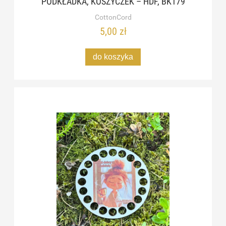
PODKŁADKA, KOSZYCZEK – HDF, BK179
CottonCord
5,00 zł
do koszyka