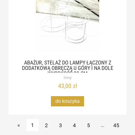
ABAŻUR, STELAŻ DO LAMPY ŁĄCZONY Z
DODATKOWĄ OBRĘCZĄ U GÓRY I NA DOLE
WYSOKOŚĆ 20 CM
Inny
43,00 zł
do koszyka
«
1
2
3
4
5
...
45