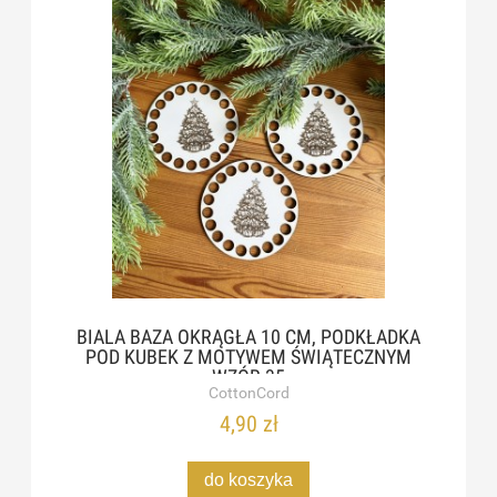
BIALA BAZA OKRĄGŁA 10 CM, PODKŁADKA
POD KUBEK Z MOTYWEM ŚWIĄTECZNYM
WZÓR 35
CottonCord
4,90 zł
do koszyka