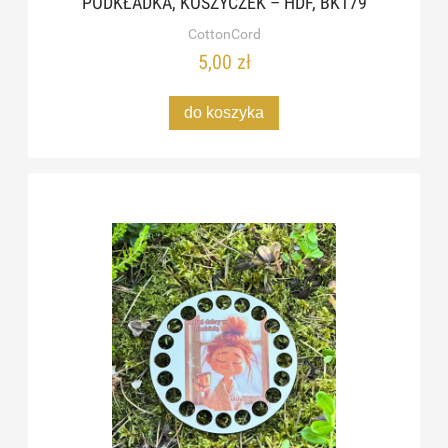
PODKŁADKA, KOSZYCZEK – HDF, BK179
CottonCord
5,00 zł
do koszyka