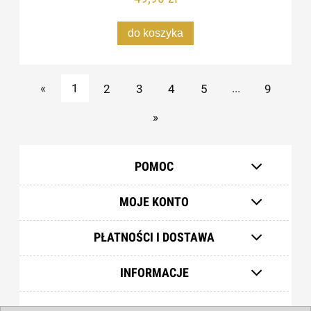
do koszyka
«
1
2
3
4
5
...
9
»
POMOC
MOJE KONTO
PŁATNOŚCI I DOSTAWA
INFORMACJE