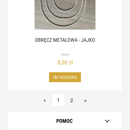
OBRĘCZ METALOWA - JAJKO
Inny
8,00 zł
do koszyka
«
1
2
»
POMOC