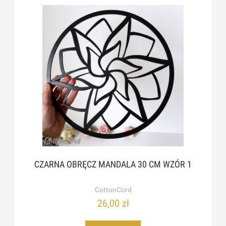
CZARNA OBRĘCZ MANDALA 30 CM WZÓR 1
CottonCord
26,00 zł