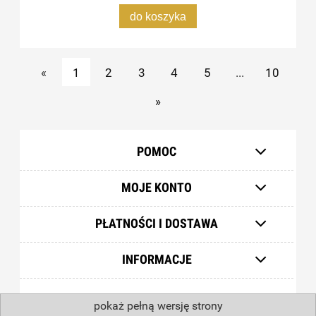
do koszyka
«
1
2
3
4
5
...
10
»
POMOC
MOJE KONTO
PŁATNOŚCI I DOSTAWA
INFORMACJE
pokaż pełną wersję strony