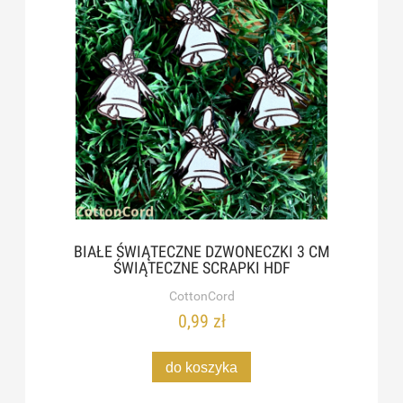
BIAŁE ŚWIĄTECZNE DZWONECZKI 3 CM
ŚWIĄTECZNE SCRAPKI HDF
CottonCord
0,99 zł
do koszyka