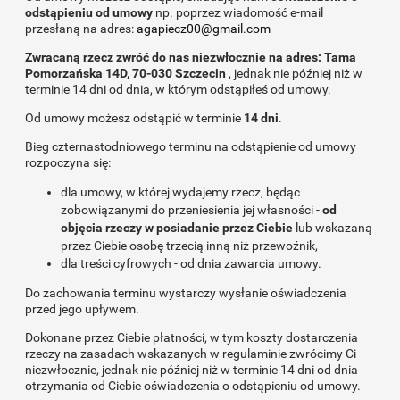
odstąpieniu od umowy
np. poprzez wiadomość e-mail
przesłaną na adres:
agapiecz00@gmail.com
Zwracaną rzecz zwróć do nas niezwłocznie na adres: Tama
Pomorzańska 14D, 70-030 Szczecin
, jednak nie później niż w
terminie 14 dni od dnia, w którym odstąpiłeś od umowy.
Od umowy możesz odstąpić w terminie
14 dni
.
Bieg czternastodniowego terminu na odstąpienie od umowy
rozpoczyna się:
dla umowy, w której wydajemy rzecz, będąc
zobowiązanymi do przeniesienia jej własności -
od
objęcia rzeczy w posiadanie przez Ciebie
lub wskazaną
przez Ciebie osobę trzecią inną niż przewoźnik,
dla treści cyfrowych - od dnia zawarcia umowy.
Do zachowania terminu wystarczy wysłanie oświadczenia
przed jego upływem.
Dokonane przez Ciebie płatności, w tym koszty dostarczenia
rzeczy na zasadach wskazanych w regulaminie zwrócimy Ci
niezwłocznie, jednak nie później niż w terminie 14 dni od dnia
otrzymania od Ciebie oświadczenia o odstąpieniu od umowy.