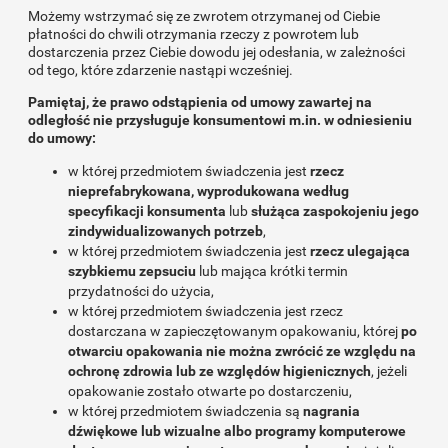
Możemy wstrzymać się ze zwrotem otrzymanej od Ciebie
płatności do chwili otrzymania rzeczy z powrotem lub
dostarczenia przez Ciebie dowodu jej odesłania, w zależności
od tego, które zdarzenie nastąpi wcześniej.
Pamiętaj, że prawo odstąpienia od umowy zawartej na
odległość nie przysługuje konsumentowi m.in. w odniesieniu
do umowy:
w której przedmiotem świadczenia jest
rzecz
nieprefabrykowana, wyprodukowana według
specyfikacji konsumenta
lub
służąca zaspokojeniu jego
zindywidualizowanych potrzeb
,
w której przedmiotem świadczenia jest
rzecz ulegająca
szybkiemu zepsuciu
lub mająca krótki termin
przydatności do użycia,
w której przedmiotem świadczenia jest rzecz
dostarczana w zapieczętowanym opakowaniu, której
po
otwarciu opakowania nie można zwrócić ze względu na
ochronę zdrowia lub ze względów higienicznych
, jeżeli
opakowanie zostało otwarte po dostarczeniu,
w której przedmiotem świadczenia są
nagrania
dźwiękowe lub wizualne albo programy komputerowe