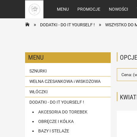
MENU
PROMOCJE
NOWOŚCI
»
»
DODATKI - DO IT YOURSELF !
WSZYSTKO DO 
MENU
OPCJE
SZNURKI
Cena: (
WEŁNA CZESANKOWA i WISKOZOWA
WŁÓCZKI
KWIAT
DODATKI - DO IT YOURSELF !
AKCESORIA DO TOREBEK
OBRĘCZE I KÓŁKA
BAZY I STELAŻE