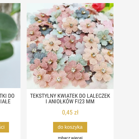
TKI DO
TEKSTYLNY KWIATEK DO LALECZEK
IAŁE
I ANIOŁKÓW FI23 MM
0,45 zł
ci
do koszyka
zobacz więcej