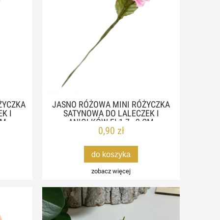
ŻYCZKA
JASNO RÓŻOWA MINI RÓŻYCZKA
K I
SATYNOWA DO LALECZEK I
CM
ANIOŁKÓW FI 1,7 - 2 CM
0,90 zł
do koszyka
zobacz więcej