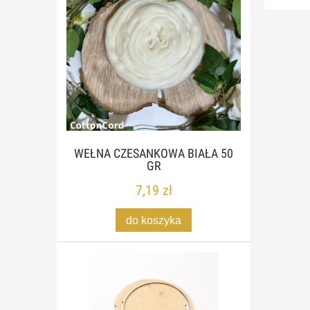
WEŁNA CZESANKOWA BIAŁA 50
GR
7,19 zł
do koszyka