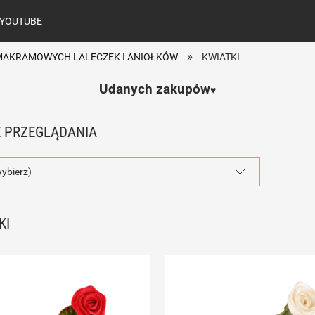
YOUTUBE
»
MAKRAMOWYCH LALECZEK I ANIOŁKÓW
KWIATKI
Udanych zakupów
♥️
 PRZEGLĄDANIA
wybierz)
KI