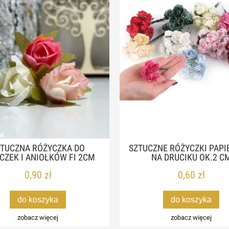
ZTUCZNA RÓŻYCZKA DO
SZTUCZNE RÓŻYCZKI PAP
CZEK I ANIOŁKÓW FI 2CM
NA DRUCIKU OK.2 C
0,90 zł
0,60 zł
do koszyka
do koszyka
zobacz więcej
zobacz więcej