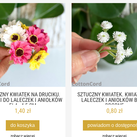
ZNY KWIATEK NA DRUCIKU.
SZTUCZNY KWIATEK. KWIA
I DO LALECZEK I ANIOŁKÓW
LALECZEK I ANIOŁKÓW B
FI 4 - 4,5 CM
DROBNE
1,40 zł
0,80 zł
do koszyka
powiadom o dostępnoś
zobacz więcej
zobacz więcej