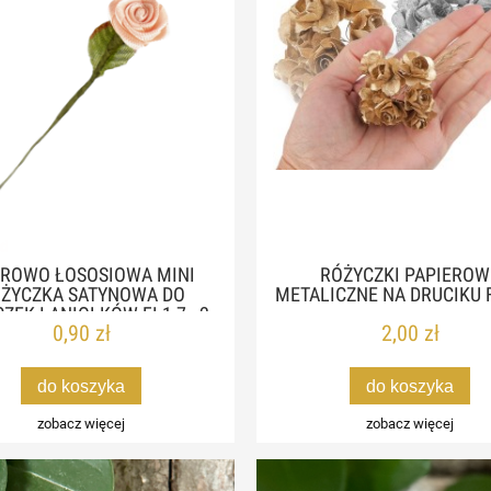
ROWO ŁOSOSIOWA MINI
RÓŻYCZKI PAPIEROW
ŻYCZKA SATYNOWA DO
METALICZNE NA DRUCIKU F
ZEK I ANIOŁKÓW FI 1,7 - 2
0,90 zł
2,00 zł
CM
do koszyka
do koszyka
zobacz więcej
zobacz więcej