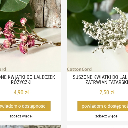
NE KWIATKI DO LALECZEK
SUSZONE KWIATKI DO LA
RÓŻYCZKI
ZATRWIAN TATARSK
4,90 zł
2,50 zł
owiadom o dostępności
powiadom o dostępnoś
zobacz więcej
zobacz więcej