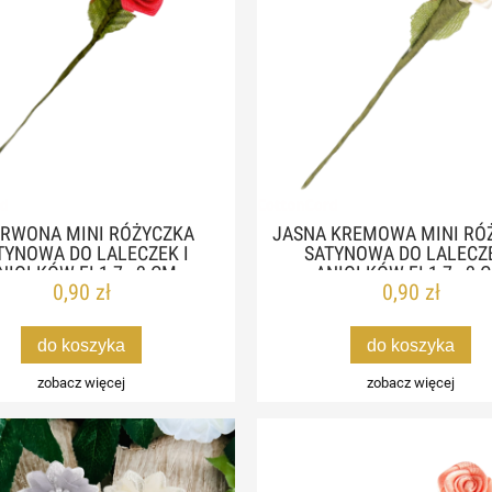
RWONA MINI RÓŻYCZKA
JASNA KREMOWA MINI RÓ
TYNOWA DO LALECZEK I
SATYNOWA DO LALECZE
NIOŁKÓW FI 1,7 - 2 CM
ANIOŁKÓW FI 1,7 - 2 
0,90 zł
0,90 zł
do koszyka
do koszyka
zobacz więcej
zobacz więcej