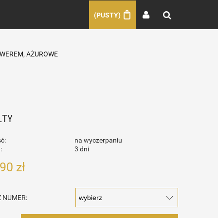
(PUSTY)
AWEREM, AŻUROWE
ŁTY
ć:
na wyczerpaniu
:
3 dni
,90 zł
 NUMER: