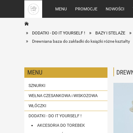
MENU
PROMOCJE
NOWOŚCI
»
»
»
DODATKI - DO IT YOURSELF !
BAZY I STELAŻE
»
Drewniana baza do zakładki do książki różne kształty
MENU
DREWN
SZNURKI
WEŁNA CZESANKOWA i WISKOZOWA
WŁÓCZKI
DODATKI - DO IT YOURSELF !
AKCESORIA DO TOREBEK