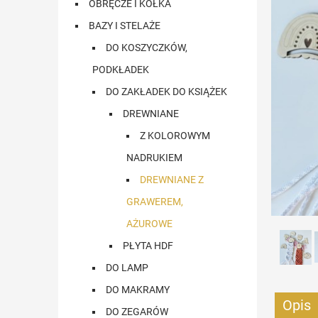
OBRĘCZE I KÓŁKA
BAZY I STELAŻE
DO KOSZYCZKÓW,
PODKŁADEK
DO ZAKŁADEK DO KSIĄŻEK
DREWNIANE
Z KOLOROWYM
NADRUKIEM
DREWNIANE Z
GRAWEREM,
AŻUROWE
PŁYTA HDF
DO LAMP
DO MAKRAMY
Opis
DO ZEGARÓW