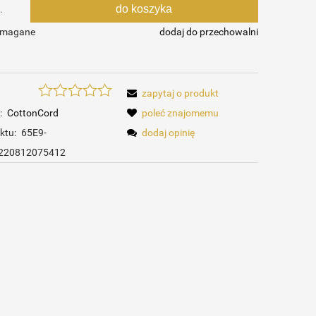
do koszyka
.
ymagane
dodaj do przechowalni
zapytaj o produkt
:
CottonCord
poleć znajomemu
ktu:
65E9-
dodaj opinię
220812075412