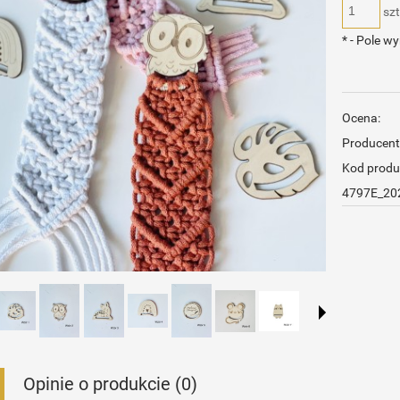
szt
*
- Pole w
Ocena:
Producent
Kod produ
4797E_20
Opinie o produkcie (0)