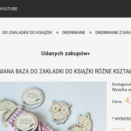
YOUTUBE
»
»
DO ZAKŁADEK DO KSIĄŻEK
DREWNIANE
DREWNIANE Z GR
Udanych zakupów
♥️
IANA BAZA DO ZAKŁADKI DO KSIĄŻKI RÓŻNE KSZTA
Dostępnoś
Wysyłka w
4
Cena:
*
WYBIERZ